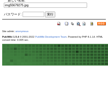
新しい名前:
パスワード:
Site admin:
anonymous
PukiWiki 1.5.4
© 2001-2022
PukiWiki Development Team
. Powered by PHP 8.1.14. HTML
convert time: 0.005 sec.