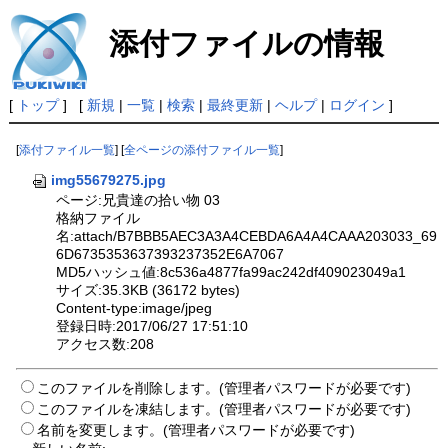
添付ファイルの情報
[
トップ
] [
新規
|
一覧
|
検索
|
最終更新
|
ヘルプ
|
ログイン
]
[
添付ファイル一覧
] [
全ページの添付ファイル一覧
]
img55679275.jpg
ページ:兄貴達の拾い物 03
格納ファイル
名:attach/B7BBB5AEC3A3A4CEBDA6A4A4CAAA203033_69
6D6735353637393237352E6A7067
MD5ハッシュ値:8c536a4877fa99ac242df409023049a1
サイズ:35.3KB (36172 bytes)
Content-type:image/jpeg
登録日時:2017/06/27 17:51:10
アクセス数:208
このファイルを削除します。(管理者パスワードが必要です)
このファイルを凍結します。(管理者パスワードが必要です)
名前を変更します。(管理者パスワードが必要です)