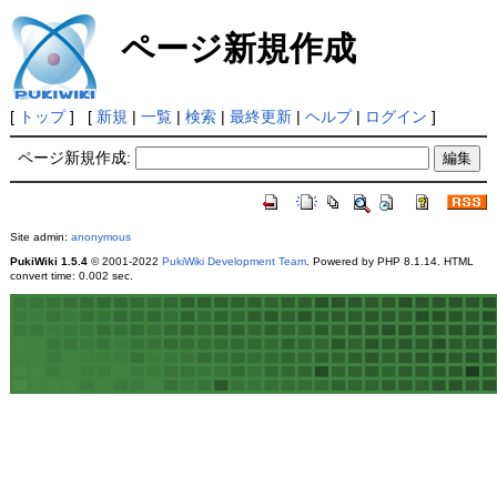
ページ新規作成
[
トップ
] [
新規
|
一覧
|
検索
|
最終更新
|
ヘルプ
|
ログイン
]
ページ新規作成:
Site admin:
anonymous
PukiWiki 1.5.4
© 2001-2022
PukiWiki Development Team
. Powered by PHP 8.1.14. HTML
convert time: 0.002 sec.