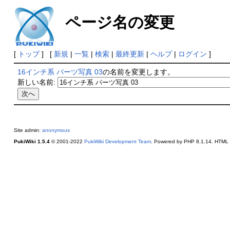
ページ名の変更
[
トップ
] [
新規
|
一覧
|
検索
|
最終更新
|
ヘルプ
|
ログイン
]
16インチ系 パーツ写真 03
の名前を変更します。
新しい名前:
Site admin:
anonymous
PukiWiki 1.5.4
© 2001-2022
PukiWiki Development Team
. Powered by PHP 8.1.14. HTML c