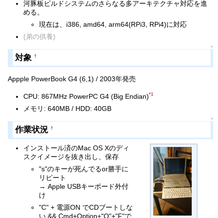
河豚板ビルドシステムのさらなる多アーキテクチャ対応を進
める。
現在は、i386, amd64, arm64(RPi3, RPi4)に対応
(弟の供養)
↑
対象
†
Appple PowerBook G4 (6,1) / 2003年発売
*1
CPU: 867MHz PowerPC G4 (Big Endian)
メモリ: 640MB / HDD: 40GB
↑
作業状況
†
インストール済のMac OS Xのディ
スクイメージを抜き出し、保存
"s"のキーが死んでるor勝手に
リピート
→ Apple USBキーボード外付
け
"C" + 電源ON でCDブートしな
い && Cmd+Option+"O"+"F"で