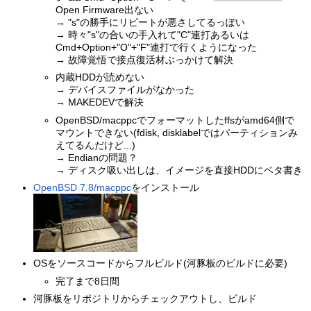
Open Firmware出ない
→ "s"の勝手にリピートが悪さしてるっぽい
→ 時々"s"の合いの手入れて"C"連打あるいは
Cmd+Option+"O"+"F"連打で行くようになった
→ 故障覚悟で接点復活材ぶっかけて解決
内蔵HDDが読めない
→ デバイスファイルがなかった
→ MAKEDEVで解決
OpenBSD/macppcでフォーマットしたffsがamd64側で
マウントできない(fdisk, disklabelではパーティションみ
えてるんだけど...)
→ Endianの問題？
→ ディスク吸い出しは、イメージを直接HDDにベタ書き
OpenBSD 7.8/macppc
をインストール
OSをソースコードからフルビルド(河豚板のビルドに必要)
完了まで8日間
河豚板をリポジトリからチェックアウトし、ビルド