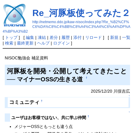
Re_河豚板使ってみた２
http://netmemo.ddo.jp/kaw-nisoc/index.php?Re_%B2%CF%
C6%DA%C8%C4%BB%C8%A4%C3%A4%C6%A4%DF%A
4%BF%A3%B2
[
トップ
] [
編集
|
凍結
|
差分
|
履歴
|
添付
|
リロード
] [
新規
|
一覧
|
検索
|
最終更新
|
ヘルプ
|
ログイン
]
NISOC勉強会 補足資料
河豚板を開発・公開して考えてきたこと
── マイナーOSSの生きる道
†
2025/12/20 川俣吉広
↑
コミュニティ
†
↑
†
ユーザはお客様ではない、共に学ぶ仲間
メジャーOSSともっとも違う点