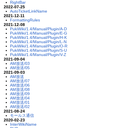
RightBar
2022-07-25
AutoTicketLinkName
2021-12-11
FormattingRules
2021-12-08
PukiWiki/1.4/Manual/Plugin/A-D
PukiWiki/1.4/Manual/Plugin/E-G
PukiWiki/1.4/Manual/Plugin/H-K
PukiWiki/1.4/Manual/Plugin/L-N
PukiWiki/1.4/Manual/Plugin/O-R
PukiWiki/1.4/Manual/Plugin/S-U
PukiWiki/1.4/Manual/Plugin/V-Z
2021-09-04
AM放送/03
AM放送/05
2021-09-03
AM放送
AM放送/07
AM放送/06
AM放送/08
AM放送/09
AM放送/04
AM放送/01
AM放送/02
2021-08-24
モールス通信
2020-02-23
InterWikiName