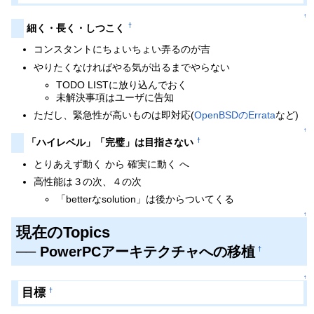
↑
†
細く・長く・しつこく
コンスタントにちょいちょい弄るのが吉
やりたくなければやる気が出るまでやらない
TODO LISTに放り込んでおく
未解決事項はユーザに告知
ただし、緊急性が高いものは即対応(
OpenBSDのErrata
など)
↑
†
「ハイレベル」「完璧」は目指さない
とりあえず動く から 確実に動く へ
高性能は３の次、４の次
「betterなsolution」は後からついてくる
↑
現在のTopics
── PowerPCアーキテクチャへの移植
†
↑
目標
†