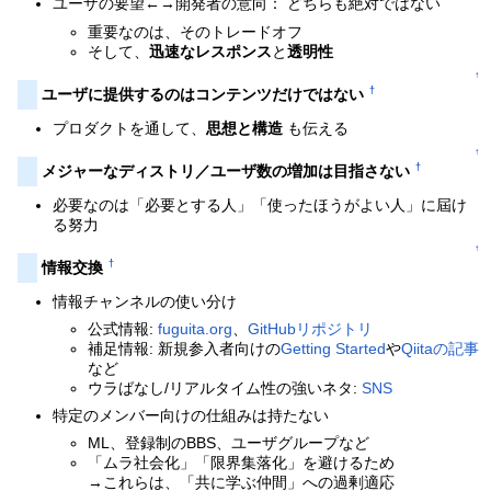
ユーザの要望←→開発者の意向： どちらも絶対ではない
重要なのは、そのトレードオフ
そして、
迅速なレスポンス
と
透明性
↑
†
ユーザに提供するのはコンテンツ
だけ
ではない
プロダクトを通して、
思想と構造
も伝える
↑
†
メジャーなディストリ／ユーザ数の増加は目指さない
必要なのは「必要とする人」「使ったほうがよい人」に屆け
る努力
↑
†
情報交換
情報チャンネルの使い分け
公式情報:
fuguita.org
、
GitHubリポジトリ
補足情報: 新規参入者向けの
Getting Started
や
Qiitaの記事
など
ウラばなし/リアルタイム性の強いネタ:
SNS
特定のメンバー向けの仕組みは持たない
ML、登録制のBBS、ユーザグループなど
「ムラ社会化」「限界集落化」を避けるため
→これらは、「共に学ぶ仲間」への過剰適応