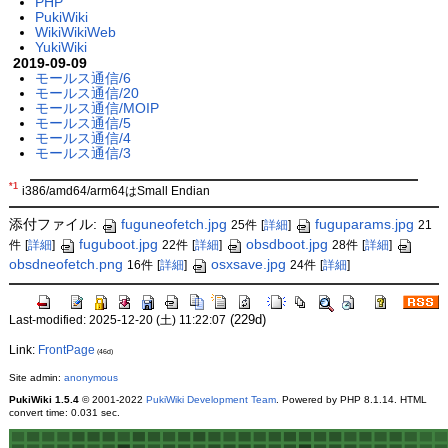
PHP
PukiWiki
WikiWikiWeb
YukiWiki
2019-09-09
モールス通信/6
モールス通信/20
モールス通信/MOIP
モールス通信/5
モールス通信/4
モールス通信/3
*1
i386/amd64/arm64はSmall Endian
添付ファイル:
fuguneofetch.jpg
fuguparams.jpg
25件
[
詳細
]
21
fuguboot.jpg
obsdboot.jpg
件
[
詳細
]
22件
[
詳細
]
28件
[
詳細
]
obsdneofetch.png
osxsave.jpg
16件
[
詳細
]
24件
[
詳細
]
(229d)
Last-modified: 2025-12-20 (土) 11:22:07
Link:
FrontPage
(46d)
Site admin:
anonymous
PukiWiki 1.5.4
© 2001-2022
PukiWiki Development Team
. Powered by PHP 8.1.14. HTML
convert time: 0.031 sec.