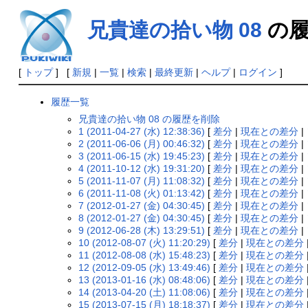
兄貴達の拾い物 08
の履
[
トップ
] [
新規
|
一覧
|
検索
|
最終更新
|
ヘルプ
|
ログイン
]
履歴一覧
兄貴達の拾い物 08 の履歴を削除
1 (2011-04-27 (水) 12:38:36)
[
差分
|
現在との差分
|
2 (2011-06-06 (月) 00:46:32)
[
差分
|
現在との差分
|
3 (2011-06-15 (水) 19:45:23)
[
差分
|
現在との差分
|
4 (2011-10-12 (水) 19:31:20)
[
差分
|
現在との差分
|
5 (2011-11-07 (月) 11:08:32)
[
差分
|
現在との差分
|
6 (2011-11-08 (火) 01:13:42)
[
差分
|
現在との差分
|
7 (2012-01-27 (金) 04:30:45)
[
差分
|
現在との差分
|
8 (2012-01-27 (金) 04:30:45)
[
差分
|
現在との差分
|
9 (2012-06-28 (木) 13:29:51)
[
差分
|
現在との差分
|
10 (2012-08-07 (火) 11:20:29)
[
差分
|
現在との差分
11 (2012-08-08 (水) 15:48:23)
[
差分
|
現在との差分
12 (2012-09-05 (水) 13:49:46)
[
差分
|
現在との差分
13 (2013-01-16 (水) 08:48:06)
[
差分
|
現在との差分
14 (2013-04-20 (土) 11:08:06)
[
差分
|
現在との差分
15 (2013-07-15 (月) 18:18:37)
[
差分
|
現在との差分