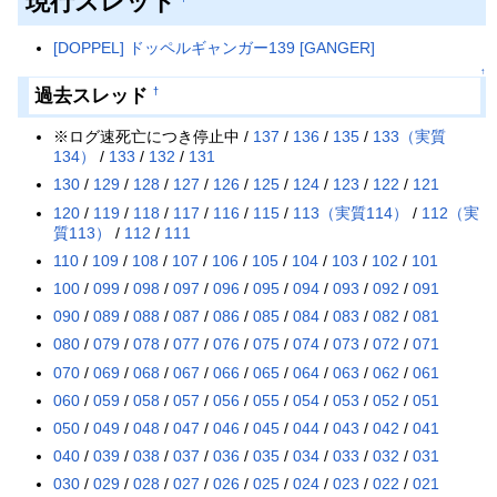
現行スレッド
[DOPPEL] ドッペルギャンガー139 [GANGER]
↑
過去スレッド
†
※ログ速死亡につき停止中 /
137
/
136
/
135
/
133（実質
134）
/
133
/
132
/
131
130
/
129
/
128
/
127
/
126
/
125
/
124
/
123
/
122
/
121
120
/
119
/
118
/
117
/
116
/
115
/
113（実質114）
/
112（実
質113）
/
112
/
111
110
/
109
/
108
/
107
/
106
/
105
/
104
/
103
/
102
/
101
100
/
099
/
098
/
097
/
096
/
095
/
094
/
093
/
092
/
091
090
/
089
/
088
/
087
/
086
/
085
/
084
/
083
/
082
/
081
080
/
079
/
078
/
077
/
076
/
075
/
074
/
073
/
072
/
071
070
/
069
/
068
/
067
/
066
/
065
/
064
/
063
/
062
/
061
060
/
059
/
058
/
057
/
056
/
055
/
054
/
053
/
052
/
051
050
/
049
/
048
/
047
/
046
/
045
/
044
/
043
/
042
/
041
040
/
039
/
038
/
037
/
036
/
035
/
034
/
033
/
032
/
031
030
/
029
/
028
/
027
/
026
/
025
/
024
/
023
/
022
/
021