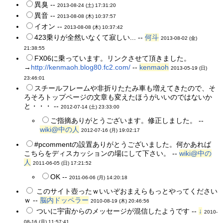
異臭 --
2013-08-24 (土) 17:31:20
異音 --
2013-08-08 (木) 10:37:57
イオン --
2013-08-08 (木) 10:37:42
423乗りが全然いなくて寂しい... --
何斗
2013-08-02 (金)
21:38:55
FX06に乗っています。リンクさせて頂きました。
→
http://kenmaoh.blog80.fc2.com/
--
kenmaoh
2013-05-19 (日)
23:46:01
スチールフレームや非折りたたみ車も増えてきたので、そ
ろそろトップページの文章も変えたほうがいいのではないか
と・・・ --
2012-07-14 (土) 23:33:00
ご指摘ありがとうございます。修正しました。 --
wiki@中の人
2012-07-16 (月) 19:02:17
#pcommentの設置ありがとうございました。何かあれば
こちらをディスカッションの場にして下さい。 --
wiki@中の
人
2011-06-05 (日) 17:21:52
OK --
2011-06-06 (月) 14:20:18
このサイト壺ったｗいいぞおまえらもっとやってください
ｗ --
脳内ドッペラー
2010-08-19 (木) 20:46:56
ついに宇宙からのメッセージが混信したようです --
↓
2010-
08-16 (月) 11:57:41