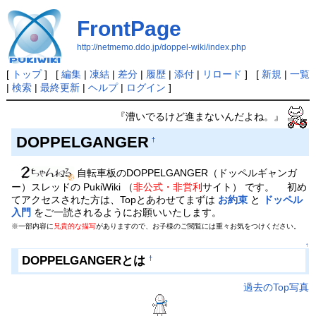
FrontPage
http://netmemo.ddo.jp/doppel-wiki/index.php
[
トップ
] [
編集
|
凍結
|
差分
|
履歴
|
添付
|
リロード
] [
新規
|
一覧
|
検索
|
最終更新
|
ヘルプ
|
ログイン
]
『漕いでるけど進まないんだよね。』
DOPPELGANGER
†
自転車板のDOPPELGANGER（ドッペルギャンガ
ー）スレッドの PukiWiki （
非公式・非営利
サイト） です。 初め
てアクセスされた方は、Topとあわせてまずは
お約束
と
ドッペル
入門
をご一読されるようにお願いいたします。
※一部内容に
兄貴的な描写
がありますので、お子様のご閲覧には重々お気をつけください。
↑
DOPPELGANGERとは
†
過去のTop写真