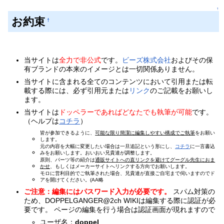
↑
お約束
†
当サイトは
全力で非公式
です。
ビーズ株式会社
およびその保
有ブランドの本来のイメージとは一切関係ありません。
当サイトに含まれる全てのコンテンツにおいて引用または転
載する際には、必ず引用元または
リンク
のご記載をお願いし
ます。
当サイトは
ドッペラーであればどなたでも執筆が可能
です。
（ヘルプは
コチラ
）
皆が参加できるように、
可能な限り簡潔に編集しやすい構成でご執筆
をお願い
します。
元の内容を大幅に変更したい場合は一旦追記という形にし、
コチラ
に一言書込
みをお願いします。おいおい兄貴達が調整します。
原則、パーツ等の紹介は
通販サイトへの直リンクを避けてグーグル先生におま
かせ
、もしくはメーカーサイトへリンクする方向でお願いします。
モロに営利目的でご執筆された場合、兄貴達が直接ご自宅まで伺いますのでド
アを開けてください。(AA略
ご注意：編集にはパスワード入力が必要です。
スパム対策の
ため、DOPPELGANGER@2ch WIKIは編集する際に認証が必
要です。 ページの編集を行う場合は認証画面が現れますので
ユーザ名：
doppel