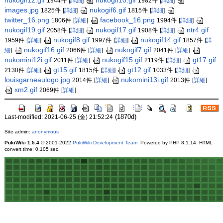
1944件
[
詳細
]
1982件
[
詳細
]
images.jpg
nukogif6.gif
1825件
[
詳細
]
1815件
[
詳細
]
twitter_16.png
facebook_16.png
1806件
[
詳細
]
1994件
[
詳細
]
nukogif19.gif
nukogif17.gif
ntr4.gif
2058件
[
詳細
]
1908件
[
詳細
]
nukogif8.gif
nukogif14.gif
1959件
[
詳細
]
1997件
[
詳細
]
1857件
[
詳
nukogif16.gif
nukogif7.gif
細
]
2066件
[
詳細
]
2041件
[
詳細
]
nukomini12i.gif
nukogif15.gif
gt17.gif
2011件
[
詳細
]
2119件
[
詳細
]
gt15.gif
gt12.gif
2130件
[
詳細
]
1815件
[
詳細
]
1033件
[
詳細
]
louisgarneaulogo.jpg
nukomini13i.gif
2014件
[
詳細
]
2013件
[
詳細
]
xm2.gif
2069件
[
詳細
]
(1870d)
Last-modified: 2021-06-25 (金) 21:52:24
Site admin:
anonymous
PukiWiki 1.5.4
© 2001-2022
PukiWiki Development Team
. Powered by PHP 8.1.14. HTML
convert time: 0.105 sec.