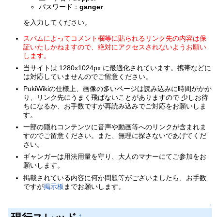
パスワード：
ganger
を入力してください。
スパムによってコメント欄等に貼られるリンク先の内容は保
証いたしかねますので、絶対にアクセスされないようお願い
します。
当サイトは 1280x1024px に最適化されています。携帯などに
は対応していませんのでご留意ください。
PukiWikiの仕様上、画像の多いページは読み込みに時間がかか
り、リンク先にうまく飛ばないことがありますので 少しお待
ちになるか、お手数ですが再読み込みでご対応をお願いしま
す。
一部の隠れコンテンツに音声や動画等へのリンクが含まれま
すのでご留意ください。また、無理に探さないであげてくだ
さい。
ギャンガーは用法用量を守り、大人のマナーにてご参加をお
願いします。
掲載されている内容に何か問題等がございましたら、お手数
ですが
掲示板
までお願いします。
↑
†