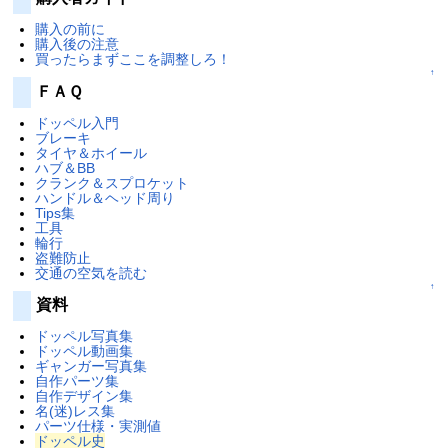
購入の前に
購入後の注意
買ったらまずここを調整しろ！
↑
ＦＡＱ
ドッペル入門
ブレーキ
タイヤ＆ホイール
ハブ＆BB
クランク＆スプロケット
ハンドル＆ヘッド周り
Tips集
工具
輪行
盗難防止
交通の空気を読む
↑
資料
ドッペル写真集
ドッペル動画集
ギャンガー写真集
自作パーツ集
自作デザイン集
名(迷)レス集
パーツ仕様・実測値
ドッペル史