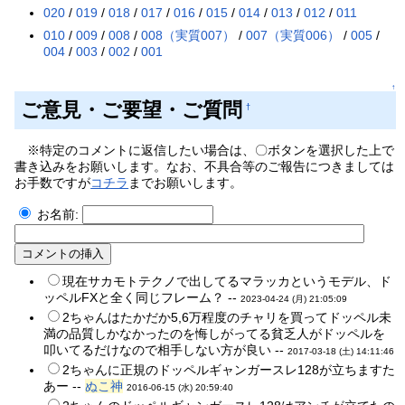
020
/
019
/
018
/
017
/
016
/
015
/
014
/
013
/
012
/
011
010
/
009
/
008
/
008（実質007）
/
007（実質006）
/
005
/
004
/
003
/
002
/
001
↑
ご意見・ご要望・ご質問
†
※特定のコメントに返信したい場合は、〇ボタンを選択した上で
書き込みをお願いします。なお、不具合等のご報告につきましては
お手数ですが
コチラ
までお願いします。
お名前:
現在サカモトテクノで出してるマラッカというモデル、ド
ッペルFXと全く同じフレーム？ --
2023-04-24 (月) 21:05:09
2ちゃんはたかだか5,6万程度のチャリを買ってドッペル未
満の品質しかなかったのを悔しがってる貧乏人がドッペルを
叩いてるだけなので相手しない方が良い --
2017-03-18 (土) 14:11:46
2ちゃんに正規のドッペルギャンガースレ128が立ちますた
あー --
ぬこ神
2016-06-15 (水) 20:59:40