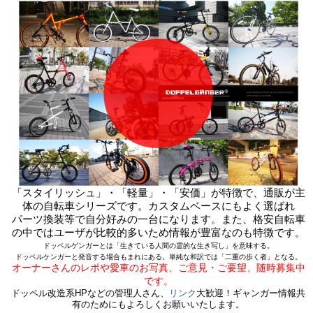
「スタイリッシュ」・「軽量」・「安価」が特徴で、通販が主
体の自転車シリーズです。カスタムベースにもよく選ばれ
パーツ換装等で自分好みの一台になります。また、格安自転車
の中ではユーザが比較的多いため情報が豊富なのも特徴です。
ドッペルゲンガーとは「生きている人間の霊的な生き写し」を意味する。
ドッペルケンガーと発音する場合もまれにある。単純な和訳では「二重の歩く者」となる。
オーナーさんのレポや愛車のお写真、ご意見・ご要望、随時募集中
です。
ドッペル改造系HPなどの管理人さん、
リンク
大歓迎！ギャンガー情報共
有のためにもよろしくお願いいたします。