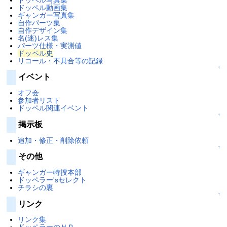
ドッペル動画集
ギャンガー写真集
自作パーツ集
自作デザイン集
名(迷)レス集
パーツ仕様・実測値
ドッペル史
リコール・不具合等の記録
↑
イベント
オフ会
参加者リスト
ドッペル関連イベント
↑
掲示板
追加・修正・削除依頼
↑
その他
ギャンガー特捜本部
ドッペラー'sセレクト
チラシの裏
↑
リンク
リンク集