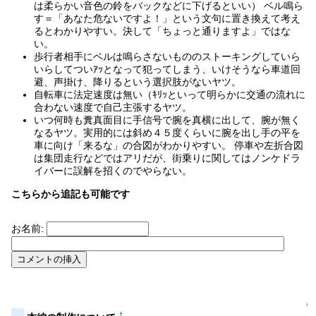
は柔らかい音色の鈴をバックなどに下げるといい） ベル鳴ら
す＝「あなた危ないですよ！」という文句に置き換えて考え
るとわかりやすい。決して「ちょっと通りますよ」ではな
い。
歩行者相手にベルは鳴らさないもののストーキングしていら
いらしてついｱｯとなって犯ってしまう、いけそうなら車道回
避、声掛け、降りるという選択肢がないヤツ。
自転車に法定速度は無い（ｷﾘｯといって明らかに交通の流れに
合わない速度で自己主張するヤツ。
いつ何時も糞真面目に手信号で腕を真横に出して、腕が無く
なるヤツ。実用的には斜め４５度くらいに腕を出し手の平を
車に向け「来るな」の合図がわかりやすい。 停車や左折合図
は集団走行などではアリだが、街乗りに関してはノンケドラ
イバーに誤解を招くのでやらない。
こちらから追記も可能です
お名前:
↑
†