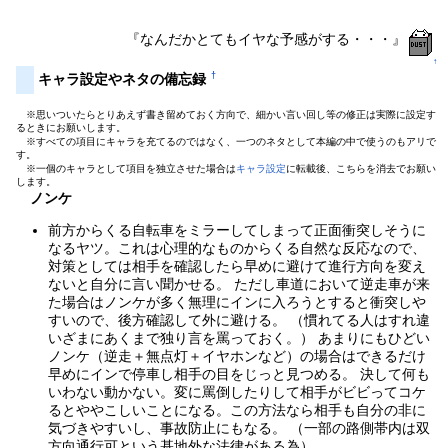
『なんだかとてもイヤな予感がする・・・』
↑
†
キャラ設定やネタの備忘録
※思いついたらとりあえず書き留めておく方向で、細かい言い回し等の修正は実際に設定す
るときにお願いします。
※すべての項目にキャラを充てるのではなく、一つのネタとして本編の中で使うのもアリで
す。
※一個のキャラとして項目を独立させた場合は
キャラ設定
に転載後、こちらを消去でお願い
します。
ノンケ
前方からくる自転車をミラーしてしまって正面衝突しそうに
なるヤツ。これは心理的なものからくる自然な反応なので、
対策としては相手を確認したら早めに避けて進行方向を変え
ないと自分に言い聞かせる。 ただし車道において逆走車が来
た場合はノンケが多く無理にインに入ろうとすると衝突しや
すいので、後方確認して外に避ける。 （慣れてる人はすれ違
いざまにあくまで独り言を罵っておく。） あまりにもひどい
ノンケ（逆走＋無点灯＋イヤホンなど）の場合はできるだけ
早めにインで停車し相手の目をじっと見つめる。 決して何も
いわない動かない。変に罵倒したりして相手がビビってコケ
るとややこしいことになる。この方法なら相手も自分の非に
気づきやすいし、事故防止にもなる。 （一部の路側帯内は双
方向通行可という基地外な法律がある為）