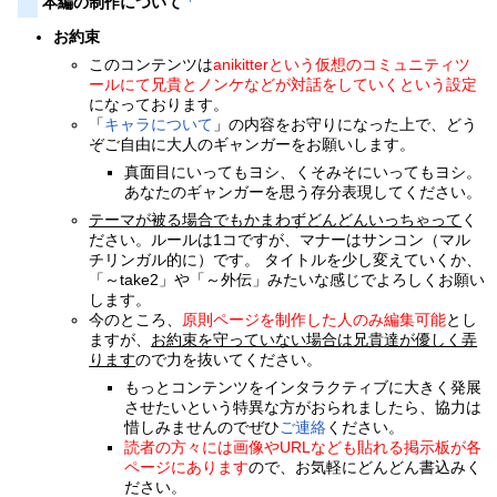
本編の制作について
お約束
このコンテンツは
anikitterという仮想のコミュニティツ
ールにて兄貴とノンケなどが対話をしていくという設定
になっております。
「
キャラについて
」の内容をお守りになった上で、どう
ぞご自由に大人のギャンガーをお願いします。
真面目にいってもヨシ、くそみそにいってもヨシ。
あなたのギャンガーを思う存分表現してください。
テーマが被る場合でもかまわずどんどんいっちゃって
く
ださい。ルールは1コですが、マナーはサンコン（マル
チリンガル的に）です。 タイトルを少し変えていくか、
「～take2」や「～外伝」みたいな感じでよろしくお願い
します。
今のところ、
原則ページを制作した人のみ編集可能
とし
ますが、
お約束を守っていない場合は兄貴達が優しく弄
ります
ので力を抜いてください。
もっとコンテンツをインタラクティブに大きく発展
させたいという特異な方がおられましたら、協力は
惜しみませんのでぜひ
ご連絡
ください。
読者の方々には画像やURLなども貼れる掲示板が各
ページにあります
ので、お気軽にどんどん書込みく
ださい。