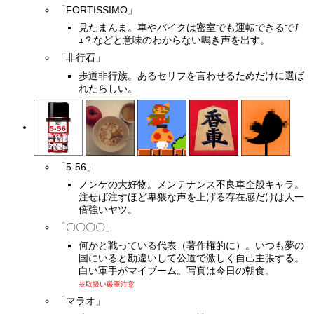
「FORTISSIMO」
見たまんま。車やバイクは密室でも運転できるでﾁ
ｭ？などと意味のわからない鳴き声を出す。
「非行石」
歩道非行族。あるセリフを言わせるためだけに選ば
れたらしい。
「5-56」
ノンケの大好物。メンテナンス不良車全般キャラ。
注せば注すほど卑猥な声を上げる存在感だけは人一
倍強いヤツ。
「〇〇〇〇」
何かと戦っている代表（著作権的に）。いつも夢の
国にいると勘違いして公道で激しく自己主張する。
白い軍手がマイブーム。写真は今日の朝食。
※取扱い厳重注意
「マラオ」