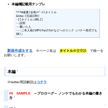
本編欄記載用テンプレ
***#連番(全角ｽﾍﾟｰｽ)タイトル

&now;(完成日時)

-[[タイトル:URL]]

--説明

--書いた人

---ご本人様のHPやtwitterなどへのリンク（バナー形式でも
OK!）
新規作成をする
※ページ名は
タイトル
＠交空読
で統一を
お願いします。
↑
本編
†
※twitter用語解説は
コチラ
↑
#0
SAMPLE
～プロローグ～ ノンケでもわかる本編の書き
†
方
↑
†