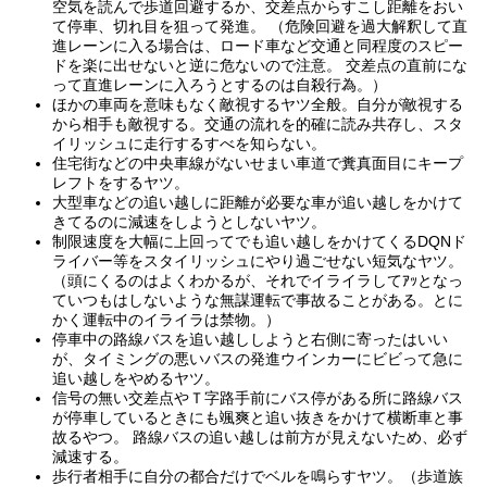
空気を読んで歩道回避するか、交差点からすこし距離をおい
て停車、切れ目を狙って発進。 （危険回避を過大解釈して直
進レーンに入る場合は、ロード車など交通と同程度のスピー
ドを楽に出せないと逆に危ないので注意。 交差点の直前にな
って直進レーンに入ろうとするのは自殺行為。）
ほかの車両を意味もなく敵視するヤツ全般。自分が敵視する
から相手も敵視する。交通の流れを的確に読み共存し、スタ
イリッシュに走行するすべを知らない。
住宅街などの中央車線がないせまい車道で糞真面目にキープ
レフトをするヤツ。
大型車などの追い越しに距離が必要な車が追い越しをかけて
きてるのに減速をしようとしないヤツ。
制限速度を大幅に上回ってでも追い越しをかけてくるDQNド
ライバー等をスタイリッシュにやり過ごせない短気なヤツ。
（頭にくるのはよくわかるが、それでイライラしてｱｯとなっ
ていつもはしないような無謀運転で事故ることがある。とに
かく運転中のイライラは禁物。）
停車中の路線バスを追い越ししようと右側に寄ったはいい
が、タイミングの悪いバスの発進ウインカーにビビって急に
追い越しをやめるヤツ。
信号の無い交差点やＴ字路手前にバス停がある所に路線バス
が停車しているときにも颯爽と追い抜きをかけて横断車と事
故るやつ。 路線バスの追い越しは前方が見えないため、必ず
減速する。
歩行者相手に自分の都合だけでベルを鳴らすヤツ。（歩道族