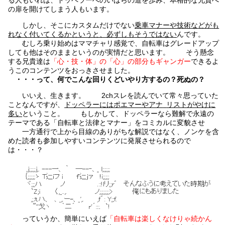
の扉を開けてしまう人もいます。
しかし、そこにカスタムだけでない
乗車マナーや技術などがも
れなく付いてくるかというと、必ずしもそうではない
んです。
むしろ乗り始めはママチャリ感覚で、自転車はグレードアップ
しても他はそのままというのが実情だと思います。 そう懸念
する兄貴達は
「心・技・体」の「心」の部分もギャンガー
できるよ
うこのコンテンツをおっきさせました。
・・・って、何でこんな回りくどいやり方するの？死ぬの？
いいえ、生きます。 2chスレを読んでいて常々思っていた
ことなんですが、
ドッペラーにはポエマーやアナ
ﾙ
リストがやけに
多い
ということ。 もしかして、ドッペラーなら難解で永遠の
テーマである「自転車と法律とマナー」をコミカルに変貌させ
一方通行で上から目線のありがちな解説ではなく、ノンケを含
めた読者も参加しやすいコンテンツに発展させられるので
は・・・？
っていうか、簡単にいえば
「自転車は楽しくなけりゃ続かん