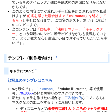
ているそのタイムラグが逆に事故誘発の原因になりかねない
からです。
このような内容にすぐ荒れルギー反応を起こされる方を見受
けますが
前兆を感じた場合はすぐ「chi-raura
」を処方して
®
もらう
と幸せになれます。 ご自宅のポスト、無ければお近く
のコンビニまで。
当コンテンツは
「自転車」「法律とマナー」「キャラクタ
ー」
という禁断のレシピに若干ビビりながらも挑戦していま
す。 どうか寛大な心と生温かい目で見守っていただけたら幸
いです。
↑
テンプレ（制作者向け）
†
↑
†
キャラについて
顔写真のテンプレはこちら
svg形式です。「
Inkscape
」「Adobe Illustrator」等で使用
可。
70x80pix
の枠＆黒塗りのマスク付きです。
新たにキャラを作りたい場合は、
二次創作的
なモノにさらに
マスクなどの加工をするようにお願いします。
ディズニーなどの
著作権に厳しいところのキャラ使用は