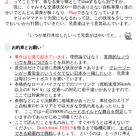
よ」
ってことです。単なる乗り物としてUseするなら別ですが。
現に、くそみそな交通状況や一部のありえない自転車乗り達の
せいでどんどん肩身が狭くなり、
Play
できなくなっています。
そりゃママチャリ天国にもなるわって話。この状況を少しづつ
でもいいから打開していきたい。兄貴達はそう意気込んでいます。
『いつか単行本出したいって兄貴がぼやいてた。』
↑
†
お約束とお願い
事件は公道で起きています
。理想論ではなく、
実用的なノウ
ハウを身につける
ことを目的とします。
道交法だけでは逆に危険な状況が多々あります。
グレーゾー
ンが一番安全というイケてない日本を一喝したい
と、兄貴達
は毎日シートポストを磨いています。
本格的なロードバイクなどでのツーリング（巡航速度35km/h
以上のｶﾞﾁﾚﾍﾞﾙ）は 交通への対応に若干違いがありますので、
ここでは対象外とします。
条例などにより法解釈に地域差があったり、車社会のエリア
と自転車ﾏﾝｾｰエリアとでは大きな空気の差もあったりしま
す。 ここでは一応199X年の
ハードボイルドな舞台を想定
して
いますのであらかじめご消毒ください。
ここで読んだことを丸のみして、すぐやろうとは考えないで
ください。
Don't think. FEEL!!
を悟るまで臨機応変に、
まずは
できる範囲内で挑戦
しましょう。 というのは、とっさに考え