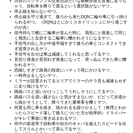
渋谷のスクランブル交差点みたいな横断歩道も普通に走っち
ゃう、自転車を降りて渡るという選択肢がないヤツ。
停止線を知らないやつ。
停止線を守り過ぎて、後ろから来たDQN二輪や車に引っ掛け
られるやつ。（DQNはとにかくスタイリッシュにやり過ごす
のが吉）
信号待ちで横に二輪車が並んだ時に、我先にと発進して同じ
く我先にと左折する二輪車に轢かれそうになるヤツ。
手信号の出し方が中途半端すぎて後ろの車とコンタクトでき
ず追突されるヤツ。
手信号を出せば車は減速してくれると思ってるヤツ。
見切り発進が見切れず発進になって、突っ込んできた車に轢
かれるヤツ。
恐縮しすぎて路肩の段差にハマって死にかけるヤツ。
一時停止をしないヤツ。
ミラーが設置されてるエリアでミラーのチラ見も減速もせず
に走り抜けるヤツ。
路線バスと追いかけっこしてうれしそうにしてるヤツ。
路線バスを追い越さないと気がすまないが、ビビって歩道か
ら抜かそうとして、降りてきた乗車客を轢くヤツ。
何度も同じ車を抜き、抜かれるを繰りかえして（無理とわか
ったらスピード落して後ろについた方が効率的）ドライバー
がキレて事故に巻き込まれるヤツ。
街中の坂道等で自転車や自分のキャパを超えたスピードを出
してスリルとかいって喜んでるヤツ。