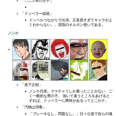
「〇ニス界の王子」
「ドッペラー総統」
ドッペルつながりで出演。正直昔すぎてキャラがよ
くわからない。。屈指のオルガン使いである。
ノンケ
「道下正樹」
ノンケ代表。ママチャリしか乗ったことがない、ご
く一般的な男の子。 強いて違うところをあげると
すれば、ドッペラーに興味があるってとこかナ。
「汚物は消毒」
「ブレーキなし。問題なし。」日々公道で自らの魂