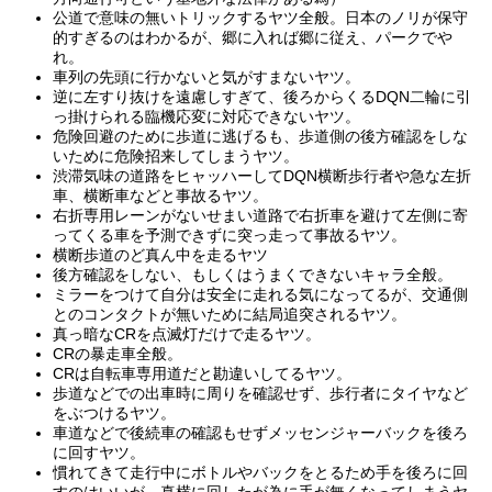
公道で意味の無いトリックするヤツ全般。日本のノリが保守
的すぎるのはわかるが、郷に入れば郷に従え、パークでや
れ。
車列の先頭に行かないと気がすまないヤツ。
逆に左すり抜けを遠慮しすぎて、後ろからくるDQN二輪に引
っ掛けられる臨機応変に対応できないヤツ。
危険回避のために歩道に逃げるも、歩道側の後方確認をしな
いために危険招来してしまうヤツ。
渋滞気味の道路をヒャッハーしてDQN横断歩行者や急な左折
車、横断車などと事故るヤツ。
右折専用レーンがないせまい道路で右折車を避けて左側に寄
ってくる車を予測できずに突っ走って事故るヤツ。
横断歩道のど真ん中を走るヤツ
後方確認をしない、もしくはうまくできないキャラ全般。
ミラーをつけて自分は安全に走れる気になってるが、交通側
とのコンタクトが無いために結局追突されるヤツ。
真っ暗なCRを点滅灯だけで走るヤツ。
CRの暴走車全般。
CRは自転車専用道だと勘違いしてるヤツ。
歩道などでの出車時に周りを確認せず、歩行者にタイヤなど
をぶつけるヤツ。
車道などで後続車の確認もせずメッセンジャーバックを後ろ
に回すヤツ。
慣れてきて走行中にボトルやバックをとるため手を後ろに回