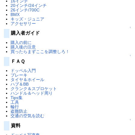
16インチ
20インチ/24インチ
26インチ/700C
BMX
キッズ・ジュニア
アクセサリー
↑
購入者ガイド
購入の前に
購入後の注意
買ったらまずここを調整しろ！
↑
ＦＡＱ
ドッペル入門
ブレーキ
タイヤ＆ホイール
ハブ＆BB
クランク＆スプロケット
ハンドル＆ヘッド周り
Tips集
工具
輪行
盗難防止
交通の空気を読む
↑
資料
ドッペル写真集