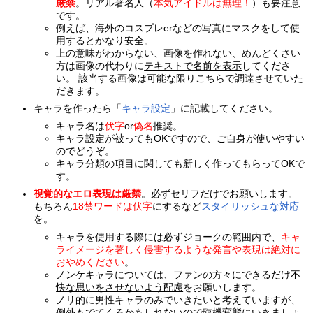
厳禁
。リアル著名人（
本気アイドルは無理！
）も要注意
です。
例えば、海外のコスプレerなどの写真にマスクをして使
用するとかなり安全。
上の意味がわからない、画像を作れない、めんどくさい
方は画像の代わりに
テキストで名前を表示
してくださ
い。 該当する画像は可能な限りこちらで調達させていた
だきます。
キャラを作ったら「
キャラ設定
」に記載してください。
キャラ名は
伏字
or
偽名
推奨。
キャラ設定が被ってもOK
ですので、ご自身が使いやすい
のでどうぞ。
キャラ分類の項目に関しても新しく作ってもらってOKで
す。
視覚的なエロ表現は厳禁
。必ずセリフだけでお願いします。
もちろん
18禁ワードは伏字
にするなど
スタイリッシュな対応
を。
キャラを使用する際には必ずジョークの範囲内で、
キャ
ライメージを著しく侵害するような発言や表現は絶対に
おやめください
。
ノンケキャラについては、
ファンの方々にできるだけ不
快な思いをさせないよう配慮
をお願いします。
ノリ的に男性キャラのみでいきたいと考えていますが、
例外もでてくるかもしれないので臨機変態にいきましょ