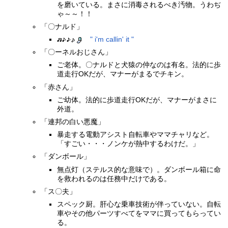
を磨いている。まさに消毒されるべき汚物。うわぢ
ゃ～～！！
「〇ナルド」
" i'm callin' it "
「〇ーネルおじさん」
ご老体。〇ナルドと犬猿の仲なのは有名。法的に歩
道走行OKだが、マナーがまるでチキン。
「赤さん」
ご幼体。法的に歩道走行OKだが、マナーがまさに
外道。
「連邦の白い悪魔」
暴走する電動アシスト自転車やママチャリなど。
「すごい・・・ノンケが熱中するわけだ。」
「ダンボール」
無点灯（ステルス的な意味で）。ダンボール箱に命
を救われるのは任務中だけである。
「ス〇夫」
スペック厨。肝心な乗車技術が伴っていない。自転
車やその他パーツすべてをママに買ってもらってい
る。