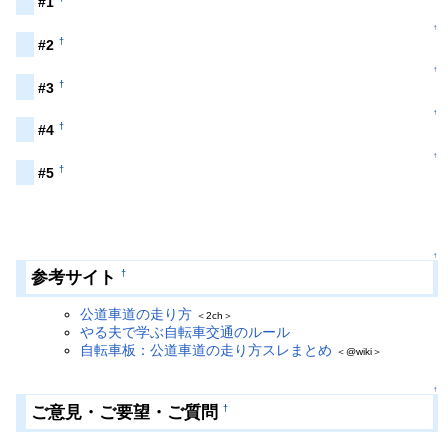
#1
↑
†
#2
↑
†
#3
↑
†
#4
↑
†
#5
↑
参考サイト
†
公道車道の走り方
＜2ch＞
やる夫で学ぶ自転車交通のルール
自転車板：公道車道の走り方スレまとめ
＜@wiki＞
↑
ご意見・ご要望・ご質問
†