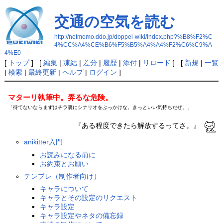
交通の空気を読む
http://netmemo.ddo.jp/doppel-wiki/index.php?%B8%F2%C
4%CC%A4%CE%B6%F5%B5%A4%A4%F2%C6%C9%A
4%E0
[
トップ
] [
編集
|
凍結
|
差分
|
履歴
|
添付
|
リロード
] [
新規
|
一覧
|
検索
|
最終更新
|
ヘルプ
|
ログイン
]
マターリ執筆中。弄るな危険。
「待てないならまずはチラ裏にシナリオをぶっかけな。きっといい気持ちだぜ。」
『ある程度できたら解放するってさ。』
anikitter入門
お読みになる前に
お約束とお願い
テンプレ（制作者向け）
キャラについて
キャラとその設定のリクエスト
キャラ設定
キャラ設定やネタの備忘録