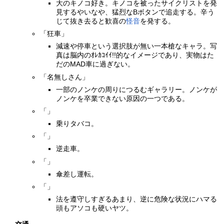
大のキノコ好き。キノコを被ったサイクリストを発
見するやいなや、猛烈なBボタンで追走する。辛う
じて抜き去ると歓喜の
怪音
を発する。
「狂車」
減速や停車という選択肢が無い一本槍なキャラ。写
真は脳内のｵﾚｶｺｲｲ!!的なイメージであり、実物はた
だのMAD車に過ぎない。
「名無しさん」
一部のノンケの周りにつるむギャラリー。ノンケが
ノンケを卒業できない原因の一つである。
「」
乗りタバコ。
「」
逆走車。
「」
傘差し運転。
「」
法を遵守しすぎるあまり、逆に危険な状況にハマる
頭もアソコも硬いヤツ。