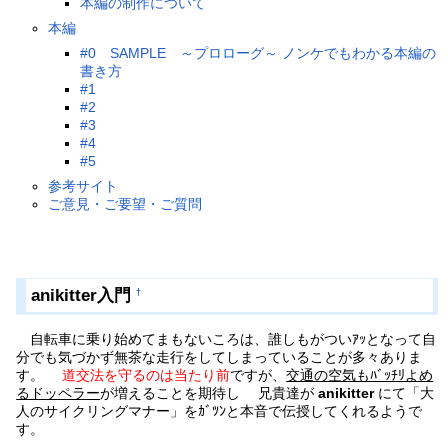
本編の制作について
本編
#0 SAMPLE ～プロローグ～ ノンケでもわかる本編の
書き方
#1
#2
#3
#4
#5
参考サイト
ご意見・ご要望・ご質問
anikitter入門
†
自転車に乗り始めてまもないころは、誰しもがついｱｯとなって自
分でも気づかず無茶な走行をしてしまっていることが多々ありま
す。
道交法を守るのは当たり前
ですが、
交通の空気もﾊﾞｯﾁﾘよめ
るドッペラー
が増えることを期待し 兄貴達が
anikitter
にて「大
人のサイクリングマナー」をｶﾞﾂﾝと本音で伝授してくれるようで
す。