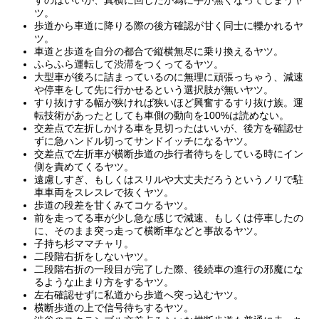
すのはいいが、真横に回したが為に手が無くなってしまうヤ
ツ。
歩道から車道に降りる際の後方確認が甘く同士に轢かれるヤ
ツ。
車道と歩道を自分の都合で縦横無尽に乗り換えるヤツ。
ふらふら運転して渋滞をつくってるヤツ。
大型車が後ろに詰まっているのに無理に頑張っちゃう、減速
や停車をして先に行かせるという選択肢が無いヤツ。
すり抜けする幅が狭ければ狭いほど興奮するすり抜け族。運
転技術があったとしても車側の動向を100%は読めない。
交差点で左折しかける車を見切ったはいいが、後方を確認せ
ずに急ハンドル切ってサンドイッチになるヤツ。
交差点で左折車が横断歩道の歩行者待ちをしている時にイン
側を責めてくるヤツ。
遠慮しすぎ、もしくはスリルや大丈夫だろうというノリで駐
車車両をスレスレで抜くヤツ。
歩道の段差を甘くみてコケるヤツ。
前を走ってる車が少し急な感じで減速、もしくは停車したの
に、そのまま突っ走って横断車などと事故るヤツ。
子持ち杉ママチャリ。
二段階右折をしないヤツ。
二段階右折の一段目が完了した際、後続車の進行の邪魔にな
るような止まり方をするヤツ。
左右確認せずに私道から歩道へ突っ込むヤツ。
横断歩道の上で信号待ちするヤツ。