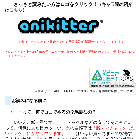
さっさと読みたい方はロゴをクリック！
（キャラ達の紹介
は
こちら
）
※当コンテンツはR-15指定ですので兄貴成分が濃厚汁だくとなっております。
アレルギーをお持ちの方は若干モニターから離れると刺激が緩和されますので是非お試しにな
ってください。
兄貴達は「TEAM KEEP LEFTプロジェクト」を勝手に応援しています。
↑
†
お読みになる前に
・・・って、何でココでやるの？馬鹿なの？
いいえ、紙一重です。 ドッペルなどの安くてそこそこ走
って、何気に見た目カッコいい系の自転車は
「脱ママチャリをした
いノンケ」にかなりウケます
。 ほいほい買っちまって後悔す
る人もいれば、ドッペラーへのいばらの道を歩み、本格的な兄貴へ