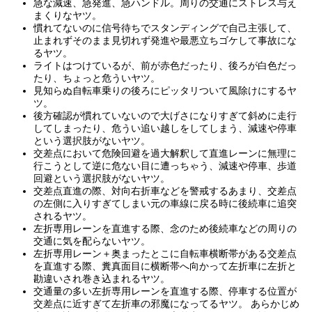
急な減速、急発進、急ハンドル。周りの交通にストレス与え
まくりなヤツ。
慣れてないのに信号待ちでスタンディングで自己主張して、
止まれずそのまま見切れず発進や最悪立ちゴケして事故にな
るヤツ。
ライトはつけているが、前が赤色だったり、後ろが白色だっ
たり、ちょっと危ういヤツ。
見知らぬ自転車乗りの後ろにピッタリついて風除けにするヤ
ツ。
後方確認が慣れていないので大げさになりすぎて斜めに走行
してしまったり、危うい追い越しをしてしまう、減速や停車
という選択肢がないヤツ。
交差点において危険回避を過大解釈して直進レーンに無理に
行こうとして逆に危ない目に遭っちゃう、減速や停車、歩道
回避という選択肢がないヤツ。
交差点直進の際、対向右折車などを警戒するあまり、交差点
の左側に入りすぎてしまい元の車線に戻る時に後続車に追突
されるヤツ。
左折専用レーンを直進する際、念のため後続車などの周りの
交通に気を配らないヤツ。
左折専用レーン＋奥まったとこに自転車横断帯がある交差点
を直進する際、糞真面目に横断帯へ向かって左折車に左折と
勘違いされ巻き込まれるヤツ。
交通量の多い左折専用レーンを直進する際、停車する位置が
交差点に近すぎて左折車の邪魔になってるヤツ。 あらかじめ