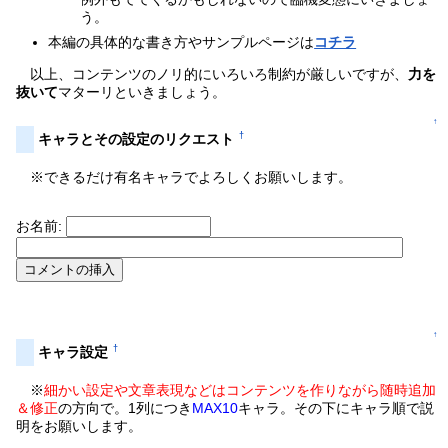
う。
本編の具体的な書き方やサンプルページは
コチラ
以上、コンテンツのノリ的にいろいろ制約が厳しいですが、
力を
抜いて
マターリといきましょう。
↑
†
キャラとその設定のリクエスト
※できるだけ有名キャラでよろしくお願いします。
お名前:
↑
†
キャラ設定
※
細かい設定や文章表現などはコンテンツを作りながら随時追加
＆修正
の方向で。1列につき
MAX10
キャラ。その下にキャラ順で説
明をお願いします。