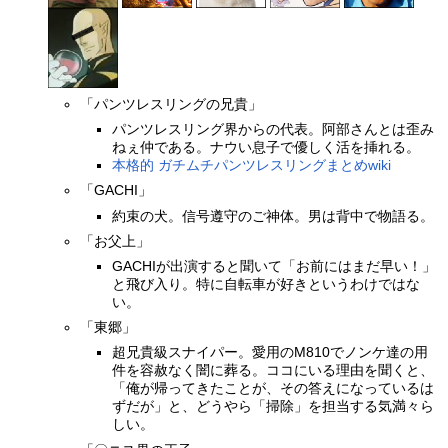
「パンツレスリングの兄貴」
パンツレスリング界からの代表。阿部さんとは歪み
ねぇ仲である。ナウい息子で優しく活を挿れる。
本格的 ガチムチパンツレスリングまとめwiki
「GACHI」
約束の犬。信号遵守のご神体。男は背中で物語る。
「お父上」
GACHIが出演すると聞いて「お前にはまだ早い！」
と飛び入り。特に自転車が好きというわけではな
い。
「東郷」
超兄貴級スナイパー。愛用のM810でノンケ達の用
件を容赦なく闇に葬る。ココにいる理由を聞くと、
「俺が帰ってきたことが、その答えになっているは
ずだが」と、どうやら「掃除」を担当する気満々ら
しい。