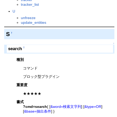
tracker_list
U
unfreeze
update_entities
S
†
↑
search
†
種別
コマンド
ブロック型プラグイン
重要度
★★★★★
書式
?cmd=search
{ [
&word=検索文字列
] [
&type=OR
]
[
&base=抽出条件
] }