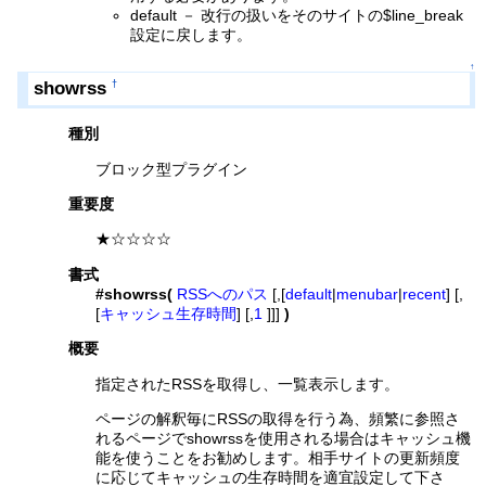
default － 改行の扱いをそのサイトの$line_break
設定に戻します。
↑
showrss
†
種別
ブロック型プラグイン
重要度
★☆☆☆☆
書式
#showrss(
RSSへのパス
[,[
default
|
menubar
|
recent
] [,
[
キャッシュ生存時間
] [,
1
]]]
)
概要
指定されたRSSを取得し、一覧表示します。
ページの解釈毎にRSSの取得を行う為、頻繁に参照さ
れるページでshowrssを使用される場合はキャッシュ機
能を使うことをお勧めします。相手サイトの更新頻度
に応じてキャッシュの生存時間を適宜設定して下さ