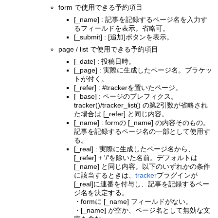
form で使用できる予約項目
[_name] : 記事を記録するページ名を入力す
るフィールドを表示。省略可。
[_submit] : [追加]ボタンを表示。
page / list で使用できる予約項目
[_date] : 投稿日時。
[_page] : 実際に生成したページ名。ブラケッ
トが付く。
[_refer] : #trackerを置いたページ。
[_base] : ページのプレフィクス。
tracker()/tracker_list() の第2引数が省略され
た場合は [_refer] と同じ内容。
[_name] : formの [_name] の内容そのもの。
記事を記録するページ名の一部として使用す
る。
[_real] : 実際に生成したページ名から、
[_refer] + '/'を除いた名前。デフォルトは
[_name] と同じ内容。以下のいずれかの条件
に該当するときは、
tracker
プラグインが
[_real]に連番を付与し、記事を記録するペー
ジ名を決定する。
・formに [_name] フィールドがない。
・[_name] が空か、ページ名として無効な文