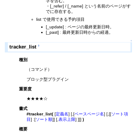
字を含む。
・[_refer] / [_name] という名前のページがす
でに存在する。
list で使用できる予約項目
[_update] : ページの最終更新日時。
[_past] : 最終更新日時からの経過。
↑
tracker_list
†
種別
（コマンド）
ブロック型プラグイン
重要度
★★★★☆
書式
#tracker_list(
[
定義名
] [,[
ベースページ名
] [,[[
ソート項
目
] :[
ソート順
]] [,
表示上限
] ]]]
)
概要