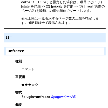
eal:SORT_DESC) と指定した場合は、項目ごとに (1)
[state]を昇順 -> (2) [priority]を昇順 -> (3) [_real](実際の
ページ名)を降順、の優先順位でソートします。
表示上限は一覧表示するページ数の上限を指定しま
す。省略時は全て表示されます。
↑
U
†
↑
unfreeze
†
種別
コマンド
重要度
★★★☆☆
書式
?plugin=unfreeze
&page=ページ名
概要