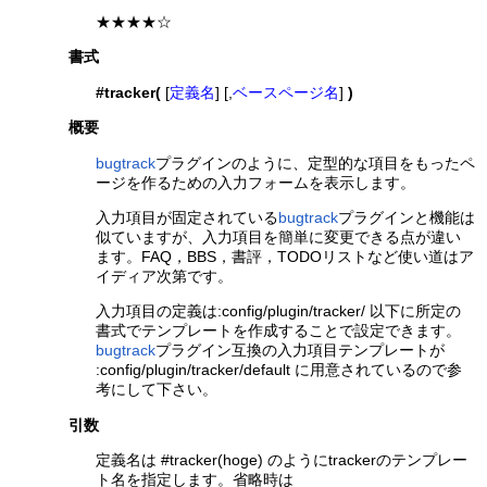
★★★★☆
書式
#tracker(
[
定義名
] [,
ベースページ名
]
)
概要
bugtrack
プラグインのように、定型的な項目をもったペ
ージを作るための入力フォームを表示します。
入力項目が固定されている
bugtrack
プラグインと機能は
似ていますが、入力項目を簡単に変更できる点が違い
ます。FAQ，BBS，書評，TODOリストなど使い道はア
イディア次第です。
入力項目の定義は:config/plugin/tracker/ 以下に所定の
書式でテンプレートを作成することで設定できます。
bugtrack
プラグイン互換の入力項目テンプレートが
:config/plugin/tracker/default に用意されているので参
考にして下さい。
引数
定義名は #tracker(hoge) のようにtrackerのテンプレー
ト名を指定します。省略時は