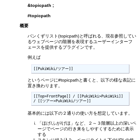
&topicpath
;
#topicpath
概要
パンくずリスト(topicpath)と呼ばれる、現在参照してい
るウェブページの階層を表現するユーザーインターフ
ェースを提供するプラグインです。
例えば
[[PukiWiki/ツアー]]
というページに#topicpathと書くと、以下の様な表記に
置き換わります。
[[Top>FrontPage]] / [[PukiWiki>PukiWiki]] 
/ [[ツアー>PukiWiki/ツアー]]
基本的には以下の２通りの使い方を想定しています。
「ほげ/ふが/げほ」など、２～３階層以上の深いペ
ージでページの行き来をしやすくするために表示
する
スキンに組み込み、ページタイトル下のURLの代