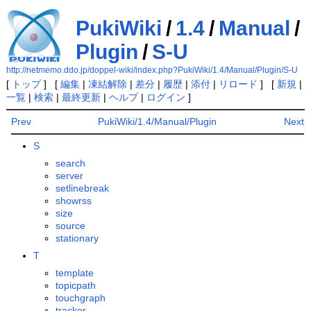
PukiWiki
/
1.4
/
Manual
/
Plugin
/
S-U
http://netmemo.ddo.jp/doppel-wiki/index.php?PukiWiki/1.4/Manual/Plugin/S-U
[
トップ
] [
編集
|
凍結解除
|
差分
|
履歴
|
添付
|
リロード
] [
新規
|
一覧
|
検索
|
最終更新
|
ヘルプ
|
ログイン
]
Prev
PukiWiki/1.4/Manual/Plugin
Next
S
search
server
setlinebreak
showrss
size
source
stationary
T
template
topicpath
touchgraph
tracker