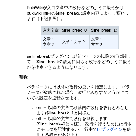
PukiWikiが入力文章中の改行をどのように扱うかは
pukiwiki.ini内の$line_breakの設定内容によって変わり
ます（下記参照）。
入力文章
$line_break=0;
$line_break=1;
文章１
文章１
文章１文章２
文章２
文章２
setlinebreakプラグインは該当ページの以降の行に関し
て、 $line_breakの設定に因らず改行をどのように扱う
かを指定できるようになります。
引数
パラメータには以降の改行の扱いを指定します。 パラ
メータが省略された場合、改行とみなすかどうかにつ
いての設定を逆転させます。
on － 以降の文章で段落内の改行を改行とみなし
ます($line_break=1と同様)。
off － 以降の文章で改行を無視します
($line_break=0と同様)。 改行を行うためには行末
にチルダを記述するか、 行中で
brプラグイン
を使
用する必要があります。