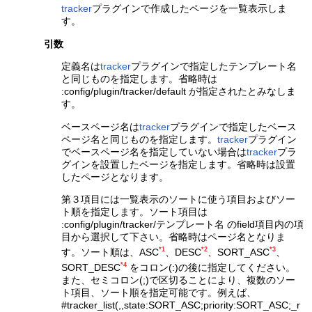
tracker
プラグインで作成したページを一覧表示しま
す。
引数
定義名は
tracker
プラグインで指定したテンプレート名
と同じものを指定します。省略時は
:config/plugin/tracker/default が指定されたとみなしま
す。
ベースページ名は
tracker
プラグインで指定したベース
ページ名と同じものを指定します。
tracker
プラグイン
でベースページ名を指定していない場合は
tracker
プラ
グインを設置したページを指定します。省略時は設置
したページとなります。
第３項目には一覧表示のソートに使う項目およびソー
ト順を指定します。ソート項目は
:config/plugin/tracker/テンプレート名 のfield項目内の項
目から選択して下さい。省略時はページ名となりま
*1
*2
*3
す。ソート順は、ASC
、DESC
、SORT_ASC
、
*4
SORT_DESC
をコロン(:)の後に指定してください。
また、セミコロン(;)で区切ることにより、複数のソー
ト項目、ソート順を指定可能です。例えば、
#tracker_list(,,state:SORT_ASC;priority:SORT_ASC;_r