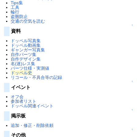
Tips集
工具
輪行
盗難防止
交通の空気を読む
↑
資料
ドッペル写真集
ドッペル動画集
ギャンガー写真集
自作パーツ集
自作デザイン集
名(迷)レス集
パーツ仕様・実測値
ドッペル史
リコール・不具合等の記録
↑
イベント
オフ会
参加者リスト
ドッペル関連イベント
↑
掲示板
追加・修正・削除依頼
↑
その他