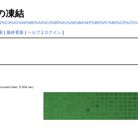
の凍結
p?%C4%C9%B2%C3%A1%A6%BD%A4%C0%B5%A1%A6%BA%EF%BD%FC%B0%CD%CD%
索
|
最終更新
|
ヘルプ
|
ログイン
]
onvert time: 0.004 sec.