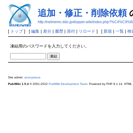
追加・修正・削除依頼
http://netmemo.ddo.jp/doppel-wiki/index.ph
[
トップ
] [
編集
|
差分
|
履歴
|
添付
|
リロード
] [
新規
|
一覧
|
検
凍結用のパスワードを入力してください。
Site admin:
anonymous
PukiWiki 1.5.4
© 2001-2022
PukiWiki Development Team
. Powered by PHP 8.1.14. HTML c