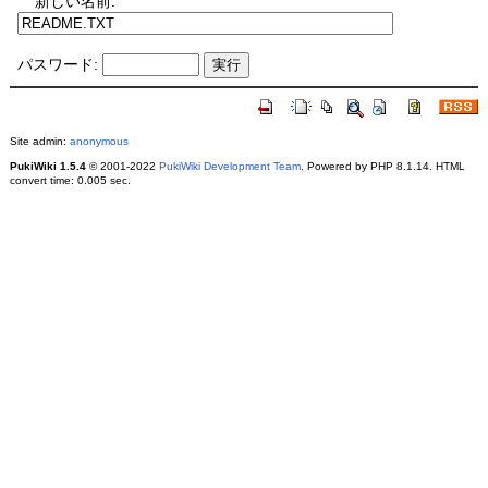
新しい名前:
パスワード:
Site admin:
anonymous
PukiWiki 1.5.4
© 2001-2022
PukiWiki Development Team
. Powered by PHP 8.1.14. HTML
convert time: 0.005 sec.