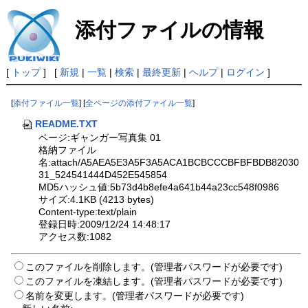
添付ファイルの情報
[
トップ
] [
新規
|
一覧
|
検索
|
最終更新
|
ヘルプ
|
ログイン
]
[
添付ファイル一覧
] [
全ページの添付ファイル一覧
]
README.TXT
ページ:ギャンガー写真集 01
格納ファイル
名:attach/A5AEA5E3A5F3A5ACA1BCBCCCBFBFBDB82030
31_524541444D452E545854
MD5ハッシュ値:5b73d4b8efe4a641b44a23cc548f0986
サイズ:4.1KB (4213 bytes)
Content-type:text/plain
登録日時:2009/12/24 14:48:17
アクセス数:1082
このファイルを削除します。(管理者パスワードが必要です)
このファイルを凍結します。(管理者パスワードが必要です)
名前を変更します。(管理者パスワードが必要です)