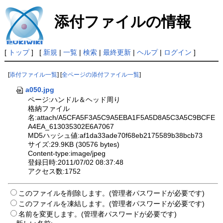
添付ファイルの情報
[
トップ
] [
新規
|
一覧
|
検索
|
最終更新
|
ヘルプ
|
ログイン
]
[
添付ファイル一覧
] [
全ページの添付ファイル一覧
]
a050.jpg
ページ:ハンドル＆ヘッド周り
格納ファイル
名:attach/A5CFA5F3A5C9A5EBA1F5A5D8A5C3A5C9BCFE
A4EA_613035302E6A7067
MD5ハッシュ値:af1da33ade70f68eb2175589b38bcb73
サイズ:29.9KB (30576 bytes)
Content-type:image/jpeg
登録日時:2011/07/02 08:37:48
アクセス数:1752
このファイルを削除します。(管理者パスワードが必要です)
このファイルを凍結します。(管理者パスワードが必要です)
名前を変更します。(管理者パスワードが必要です)