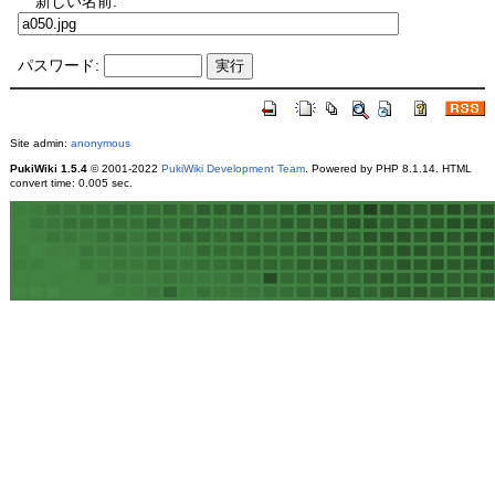
新しい名前:
パスワード:
Site admin:
anonymous
PukiWiki 1.5.4
© 2001-2022
PukiWiki Development Team
. Powered by PHP 8.1.14. HTML
convert time: 0.005 sec.