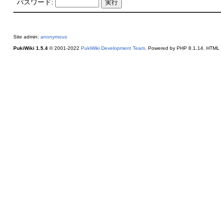
パスワード:
Site admin:
anonymous
PukiWiki 1.5.4
© 2001-2022
PukiWiki Development Team
. Powered by PHP 8.1.14. HTML c