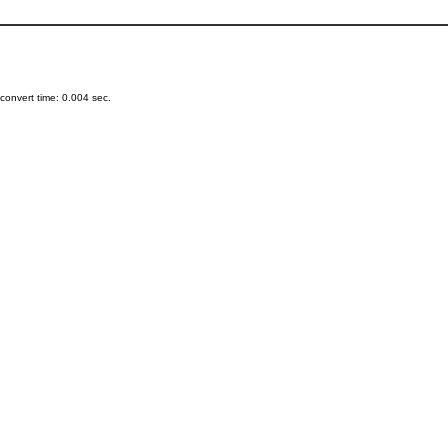
onvert time: 0.004 sec.