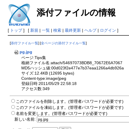
添付ファイルの情報
[
トップ
] [
新規
|
一覧
|
検索
|
最終更新
|
ヘルプ
|
ログイン
]
[
添付ファイル一覧
] [
全ページの添付ファイル一覧
]
pg.jpg
ページ:Tips集
格納ファイル名:attach/54697073BDB8_70672E6A7067
MD5ハッシュ値:00d023f2e477e7b37eaa1266a4db926a
サイズ:12.4KB (12695 bytes)
Content-type:image/jpeg
登録日時:2011/05/29 22:58:18
アクセス数:349
このファイルを削除します。(管理者パスワードが必要です)
このファイルを凍結します。(管理者パスワードが必要です)
名前を変更します。(管理者パスワードが必要です)
新しい名前: