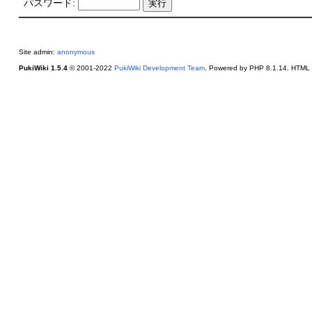
パスワード:
Site admin:
anonymous
PukiWiki 1.5.4
© 2001-2022
PukiWiki Development Team
. Powered by PHP 8.1.14. HTML c