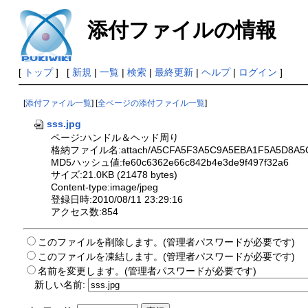
添付ファイルの情報
[
トップ
] [
新規
|
一覧
|
検索
|
最終更新
|
ヘルプ
|
ログイン
]
[
添付ファイル一覧
] [
全ページの添付ファイル一覧
]
sss.jpg
ページ:ハンドル＆ヘッド周り
格納ファイル名:attach/A5CFA5F3A5C9A5EBA1F5A5D8A5C
MD5ハッシュ値:fe60c6362e66c842b4e3de9f497f32a6
サイズ:21.0KB (21478 bytes)
Content-type:image/jpeg
登録日時:2010/08/11 23:29:16
アクセス数:854
このファイルを削除します。(管理者パスワードが必要です)
このファイルを凍結します。(管理者パスワードが必要です)
名前を変更します。(管理者パスワードが必要です)
新しい名前: