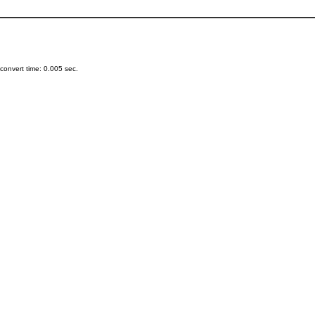
onvert time: 0.005 sec.