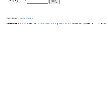
パスワード:
Site admin:
anonymous
PukiWiki 1.5.4
© 2001-2022
PukiWiki Development Team
. Powered by PHP 8.1.14. HTML c