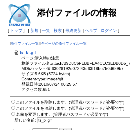
添付ファイルの情報
[
トップ
] [
新規
|
一覧
|
検索
|
最終更新
|
ヘルプ
|
ログイン
]
[
添付ファイル一覧
] [
全ページの添付ファイル一覧
]
ts_bl.gif
ページ:購入時の注意
格納ファイル名:attach/B9D8C6FEBBFEA4CEC3EDB0D5_74
MD5ハッシュ値:63028192d072f43d63f18be750d689b7
サイズ:5.6KB (5724 bytes)
Content-type:image/gif
登録日時:2010/07/24 00:25:57
アクセス数:651
このファイルを削除します。(管理者パスワードが必要です)
このファイルを凍結します。(管理者パスワードが必要です)
名前を変更します。(管理者パスワードが必要です)
新しい名前: