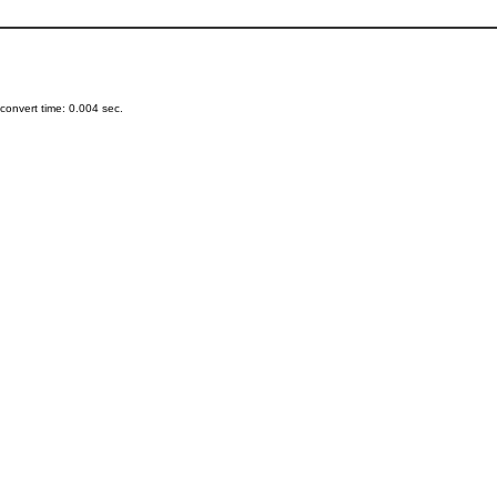
onvert time: 0.004 sec.