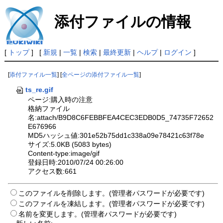
添付ファイルの情報
[
トップ
] [
新規
|
一覧
|
検索
|
最終更新
|
ヘルプ
|
ログイン
]
[
添付ファイル一覧
] [
全ページの添付ファイル一覧
]
ts_re.gif
ページ:購入時の注意
格納ファイル
名:attach/B9D8C6FEBBFEA4CEC3EDB0D5_74735F72652
E676966
MD5ハッシュ値:301e52b75dd1c338a09e78421c63f78e
サイズ:5.0KB (5083 bytes)
Content-type:image/gif
登録日時:2010/07/24 00:26:00
アクセス数:661
このファイルを削除します。(管理者パスワードが必要です)
このファイルを凍結します。(管理者パスワードが必要です)
名前を変更します。(管理者パスワードが必要です)