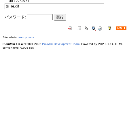
新しい名前:
パスワード:
Site admin:
anonymous
PukiWiki 1.5.4
© 2001-2022
PukiWiki Development Team
. Powered by PHP 8.1.14. HTML
convert time: 0.005 sec.