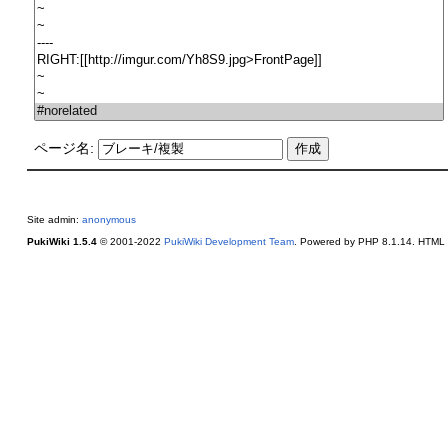
ページ名:
Site admin:
anonymous
PukiWiki 1.5.4
© 2001-2022
PukiWiki Development Team
. Powered by PHP 8.1.14. HTML c