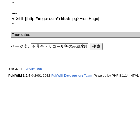
ページ名:
Site admin:
anonymous
PukiWiki 1.5.4
© 2001-2022
PukiWiki Development Team
. Powered by PHP 8.1.14. HTML c