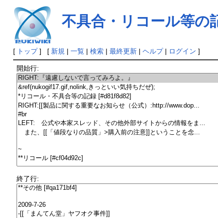
不具合・リコール等の
[
トップ
] [
新規
|
一覧
|
検索
|
最終更新
|
ヘルプ
|
ログイン
]
開始行:
終了行: