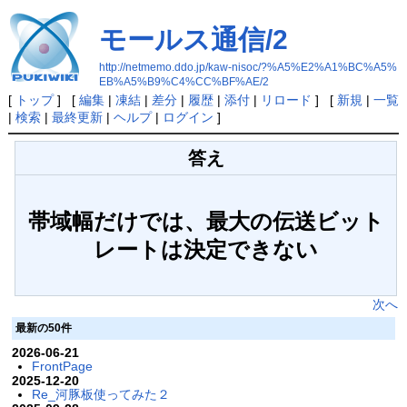
モールス通信/2
http://netmemo.ddo.jp/kaw-nisoc/?%A5%E2%A1%BC%A5%
EB%A5%B9%C4%CC%BF%AE/2
[
トップ
] [
編集
|
凍結
|
差分
|
履歴
|
添付
|
リロード
] [
新規
|
一覧
|
検索
|
最終更新
|
ヘルプ
|
ログイン
]
答え
帯域幅だけでは、最大の伝送ビット
レートは決定できない
次へ
最新の50件
2026-06-21
FrontPage
2025-12-20
Re_河豚板使ってみた２