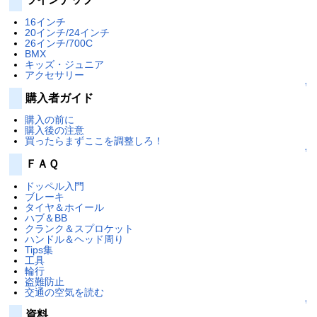
16インチ
20インチ/24インチ
26インチ/700C
BMX
キッズ・ジュニア
アクセサリー
↑
購入者ガイド
購入の前に
購入後の注意
買ったらまずここを調整しろ！
↑
ＦＡＱ
ドッペル入門
ブレーキ
タイヤ＆ホイール
ハブ＆BB
クランク＆スプロケット
ハンドル＆ヘッド周り
Tips集
工具
輪行
盗難防止
交通の空気を読む
↑
資料