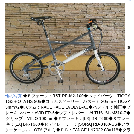
†
※
他の写真
◆Ｆフォーク：RST RF-M2-100◆ヘッドパーツ：TIOGA
TG3＋OTA HS-905◆コラムスペーサー：バズーカ 20mm＋TIOGA
5mm×2◆ステム：RACE FACE EVOLVE-XC◆ハンドル：純正◆ブ
レーキレバー：AVID FR-5◆シフトレバー：[ALTUS] SL-M310-7◆
グリップ：VELO 100mm◆Ｆブレーキ：[LX] BR-T660◆Ｒブレー
キ：[LX] BR-T660◆Ｒディレーラー：[SORA] RD-3400-SS◆アウ
ターケーブル：OTA アルミ◆ＢＢ：TANGE LN7922 68×118◆クラ