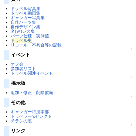
ドッペル写真集
ドッペル動画集
ギャンガー写真集
自作パーツ集
自作デザイン集
名(迷)レス集
パーツ仕様・実測値
ドッペル史
リコール・不具合等の記録
↑
イベント
オフ会
参加者リスト
ドッペル関連イベント
↑
掲示板
追加・修正・削除依頼
↑
その他
ギャンガー特捜本部
ドッペラー'sセレクト
チラシの裏
↑
リンク