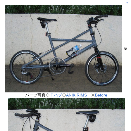
†
※
パーツ写真◇
Ｆハブ
◇
ANIKIRIMS
※
Before