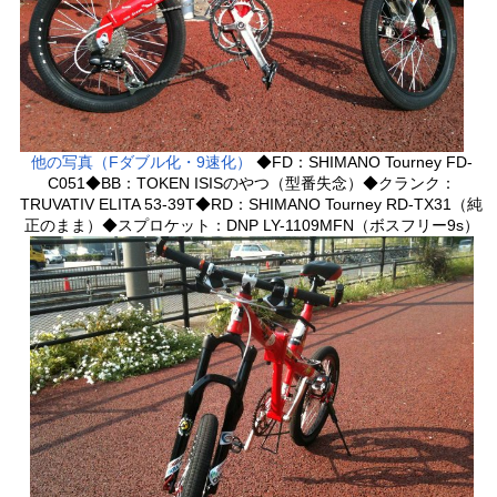
他の写真（Fダブル化・9速化）
◆FD：SHIMANO Tourney FD-
C051◆BB：TOKEN ISISのやつ（型番失念）◆クランク：
TRUVATIV ELITA 53-39T◆RD：SHIMANO Tourney RD-TX31（純
正のまま）◆スプロケット：DNP LY-1109MFN（ボスフリー9s）