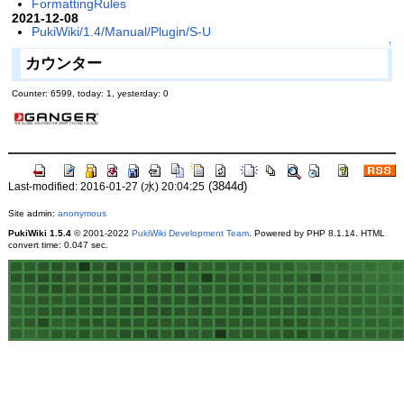
FormattingRules
2021-12-08
PukiWiki/1.4/Manual/Plugin/S-U
↑
カウンター
Counter: 6599, today: 1, yesterday: 0
(3844d)
Last-modified: 2016-01-27 (水) 20:04:25
Site admin:
anonymous
PukiWiki 1.5.4
© 2001-2022
PukiWiki Development Team
. Powered by PHP 8.1.14. HTML
convert time: 0.047 sec.