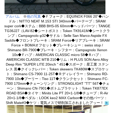
アルパム
※
他の写真
◆Ｆフォーク：EQUINOX F066 20”◆ハン
ドル：NITTO NEAT M.153 STI 340mm◆バーテープ：SRAM
super cork◆ステム：BBB BHS-05 60mm◆ヘッドパーツ：TANGE
TG36J27（LAV-82◆シートポスト：Token TK9141M◆シートクラ
ンプ：Campagnolo φ32◆サドル：Selle San Marco Aspide FX
Saddle◆フロントブレーキ：SRAM Force◆リアブレーキ：SRAM
Force + BOMAオフセット◆ブレーキシュー：swiss stop /
Shimano BR-7900◆ブレーキ・シフター：Campagnolo Xenon
10s◆Ｆハブ：AMERICAN CLASSIC micro 58◆Ｒハブ：
AMERICAN CLASSIC MTB 210◆リム：H PLUS SON Aero Alloy
Deep Rim "SUPER LITE 20inch " 451◆スポーク：星工業 ステン
レス 黒◆クイックレバー：Token skewers TK480M◆スプロケッ
ト：Shimano CS-7900 11-25T◆Ｒディレイラー：Shimano RD-
7900 10s◆プーリー：Tiso 11T◆クランクセット：Shimano FC-
7900 170mm◆チェーンリング：STRONGLIGHT "TT" 56T◆チェ
ーン：Shimano CN-7901◆ボトムブラケット：Token TK877EX
ROAD BSA◆タイヤ：Minits Lite PT 20×1-1/8◆チューブ：R-Air
20×1-1/8◆ペダル：LOOK keo2 MAX Carbon◆その他パーツ：
Shift Mate#3◆ケツ：電気メスで研削加工されましたアッー！