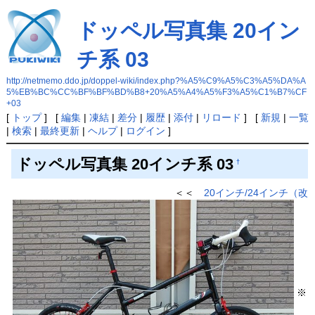
ドッペル写真集 20イン
チ系 03
http://netmemo.ddo.jp/doppel-wiki/index.php?%A5%C9%A5%C3%A5%DA%A
5%EB%BC%CC%BF%BF%BD%B8+20%A5%A4%A5%F3%A5%C1%B7%CF
+03
[
トップ
] [
編集
|
凍結
|
差分
|
履歴
|
添付
|
リロード
] [
新規
|
一覧
|
検索
|
最終更新
|
ヘルプ
|
ログイン
]
ドッペル写真集 20インチ系 03
†
＜＜
20インチ/24インチ（改
※