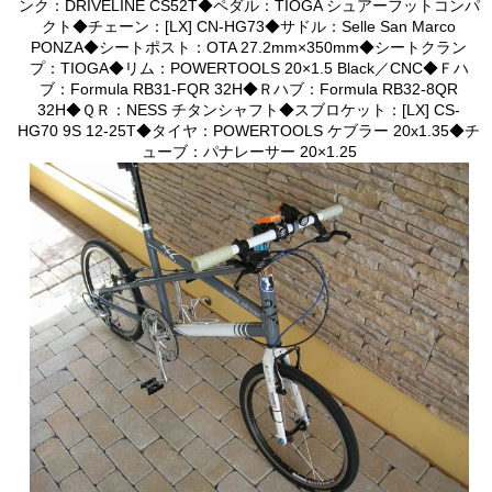
ンク：DRIVELINE CS52T◆ペダル：TIOGA シュアーフットコンパ
クト◆チェーン：[LX] CN-HG73◆サドル：Selle San Marco
PONZA◆シートポスト：OTA 27.2mm×350mm◆シートクラン
プ：TIOGA◆リム：POWERTOOLS 20×1.5 Black／CNC◆Ｆハ
ブ：Formula RB31-FQR 32H◆Ｒハブ：Formula RB32-8QR
32H◆ＱＲ：NESS チタンシャフト◆スブロケット：[LX] CS-
HG70 9S 12-25T◆タイヤ：POWERTOOLS ケブラー 20x1.35◆チ
ューブ：パナレーサー 20×1.25