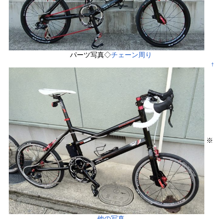
パーツ写真◇
チェーン周り
†
※
他の写真