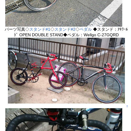
パーツ写真◇
スタンド#1
◇
スタンド#2
◇
ペダル
◆スタンド：ｱｷﾜｰﾙ
ﾄﾞ OPEN DOUBLE STAND◆ペダル：Wellgo C-27GQRD
†