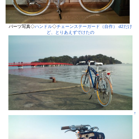
パーツ写真◇
ハンドル
◇
チェーンステーガード（自作）
d2だけ
ど、とりあえずでけたの
†