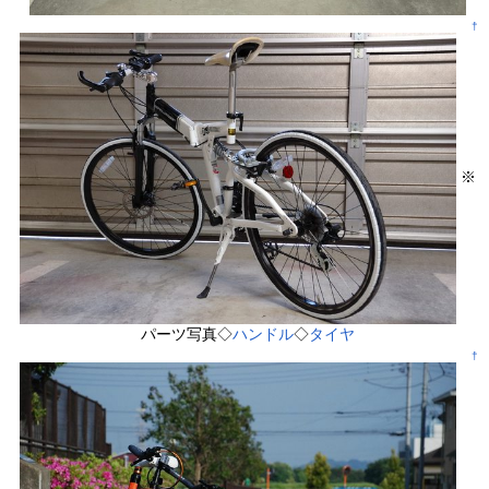
†
※
パーツ写真◇
ハンドル
◇
タイヤ
†