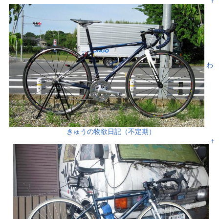
†
わ
きゅうの物欲日記（不定期）
†