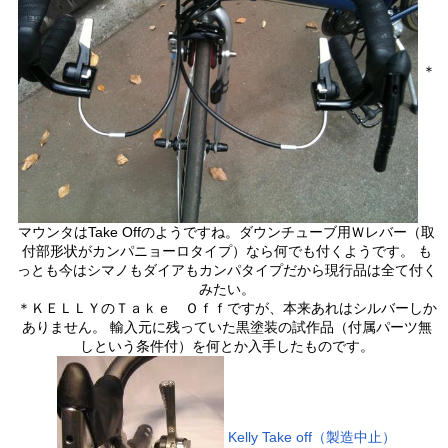
＊
マウンタはTake Offのようですね。ダウンチューブ用Ｗレバー（取
付部形状がカンパニョーロタイプ）なら何でも付くようです。 も
っとも今はシマノもダイアもカンパタイプだから現行品は全て付く
みたい。
＊ＫＥＬＬＹのＴａｋｅ Ｏｆｆですが、本来あれはシルバーしか
ありません。 輸入元に残っていた黒塗装の試作品（付属パーツ無
しという条件付）を何とか入手したものです。
Kelly Take off（製造中止）