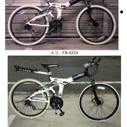
◆
カゴ：FB-022X