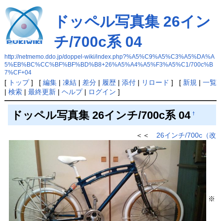
ドッペル写真集 26イン
チ/700c系 04
http://netmemo.ddo.jp/doppel-wiki/index.php?%A5%C9%A5%C3%A5%DA%A
5%EB%BC%CC%BF%BF%BD%B8+26%A5%A4%A5%F3%A5%C1/700c%B
7%CF+04
[
トップ
] [
編集
|
凍結
|
差分
|
履歴
|
添付
|
リロード
] [
新規
|
一覧
|
検索
|
最終更新
|
ヘルプ
|
ログイン
]
ドッペル写真集 26インチ/700c系 04
†
＜＜
26インチ/700c（改
※