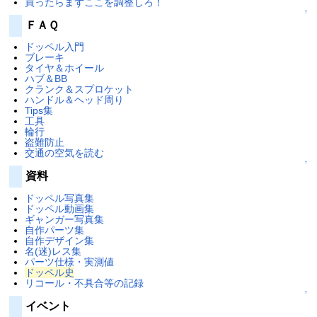
買ったらまずここを調整しろ！
↑
ＦＡＱ
ドッペル入門
ブレーキ
タイヤ＆ホイール
ハブ＆BB
クランク＆スプロケット
ハンドル＆ヘッド周り
Tips集
工具
輪行
盗難防止
交通の空気を読む
↑
資料
ドッペル写真集
ドッペル動画集
ギャンガー写真集
自作パーツ集
自作デザイン集
名(迷)レス集
パーツ仕様・実測値
ドッペル史
リコール・不具合等の記録
↑
イベント