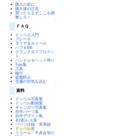
購入の前に
購入後の注意
買ったらまずここを調
整しろ！
↑
ＦＡＱ
ドッペル入門
ブレーキ
タイヤ＆ホイール
ハブ＆BB
クランク＆スプロケッ
ト
ハンドル＆ヘッド周り
Tips集
工具
輪行
盗難防止
交通の空気を読む
↑
資料
ドッペル写真集
ドッペル動画集
ギャンガー写真集
自作パーツ集
自作デザイン集
名(迷)レス集
パーツ仕様・実測値
ドッペル史
リコール・不具合等の