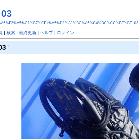
03
?16%A5%A4%A5%F3%A5%C1%B7%CF+%A5%D1%A1%BC%A5%C4%BC%CC%BF%BF+03
覧
|
検索
|
最終更新
|
ヘルプ
|
ログイン
]
03
†