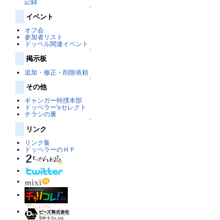
記録
↑
イベント
オフ会
参加者リスト
ドッペル関連イベント
↑
掲示板
追加・修正・削除依頼
↑
その他
ギャンガー特捜本部
ドッペラー'sセレクト
チラシの裏
↑
リンク
リンク集
ドッペラーのＨＰ