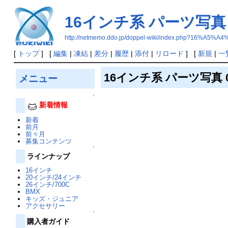
16インチ系 パーツ写真 
http://netmemo.ddo.jp/doppel-wiki/index.php
[
トップ
] [
編集
|
凍結
|
差分
|
履歴
|
添付
|
リロード
] [
新規
|
一
16インチ系 パーツ写真 
メニュー
↑
新着情報
新着
前月
前々月
募集コンテンツ
↑
ラインナップ
16インチ
20インチ/24インチ
26インチ/700C
BMX
キッズ・ジュニア
アクセサリー
↑
購入者ガイド